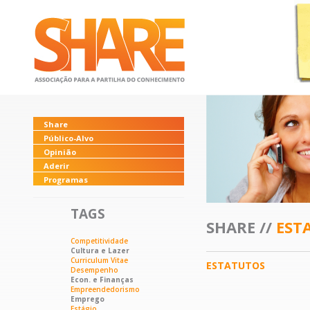
Share
Público-Alvo
Opinião
Aderir
Programas
TAGS
SHARE //
EST
Competitividade
Cultura e Lazer
Curriculum Vitae
ESTATUTOS
Desempenho
Econ. e Finanças
Empreendedorismo
Emprego
Estágio