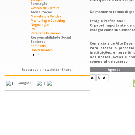
Formação
Gestão de Carreira
De momento temos dispon
Globalização
Marketing e Vendas
Mentoring e Coaching
Estágio Profissional
Negociação
O papel importante de u
PME
estágio como suplemento 
Recursos Humanos
Responsabilidade Social
Seniores
Comerciais de Alto Dese
Soft Skills
Para atacar o processo
Universidades
instituições, e nesse âm
nos nossos jovens e pr
comercial de sucesso.
Subscreva a newsletter Share !
Agenda
A-
A
A+
|
|
|
Google+