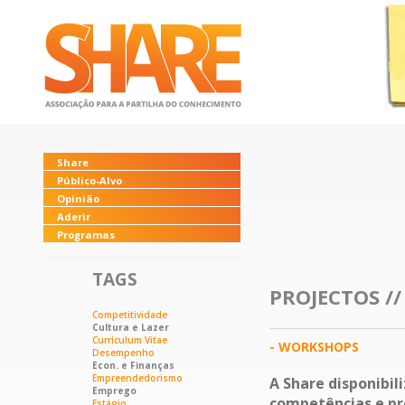
Share
Público-Alvo
Opinião
Aderir
Programas
TAGS
PROJECTOS /
Competitividade
Cultura e Lazer
Curriculum Vitae
- WORKSHOPS
Desempenho
Econ. e Finanças
Empreendedorismo
A Share disponibil
Emprego
competências e pre
Estágio