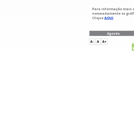
Para informação mais c
nomeadamente os gráfic
Clique
AQUI
Agenda
A-
A
A+