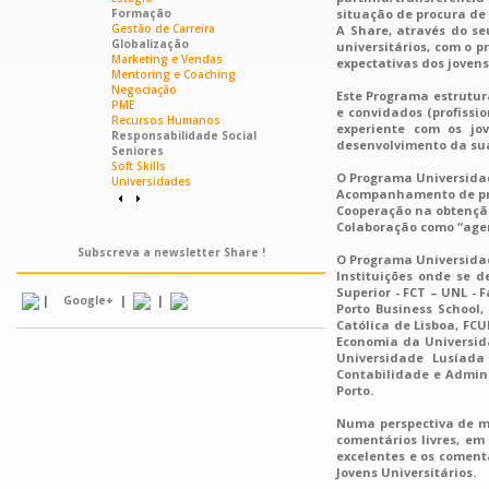
Formação
situação de procura de
Gestão de Carreira
A Share, através do s
Globalização
universitários, com o p
Marketing e Vendas
expectativas dos jovens
Mentoring e Coaching
Negociação
Este Programa estrutur
PME
e convidados (profissi
Recursos Humanos
experiente com os jov
Responsabilidade Social
desenvolvimento da sua
Seniores
Soft Skills
O Programa Universidad
Universidades
Acompanhamento de pro
Cooperação na obtenção
Colaboração como “agen
Subscreva a newsletter Share !
O Programa Universidad
Instituições onde se 
Superior - FCT – UNL -
|
|
|
Google+
Porto Business School,
Católica de Lisboa, FC
Economia da Universid
Universidade Lusíada
Contabilidade e Admini
Porto.
Numa perspectiva de m
comentários livres, em
excelentes e os coment
Jovens Universitários.