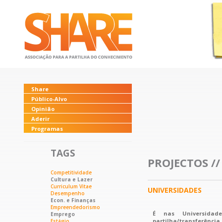
Share
Público-Alvo
Opinião
Aderir
Programas
TAGS
PROJECTOS /
Competitividade
Cultura e Lazer
Curriculum Vitae
UNIVERSIDADES
Desempenho
Econ. e Finanças
Empreendedorismo
É nas Universidad
Emprego
partilha/transferênci
Estágio