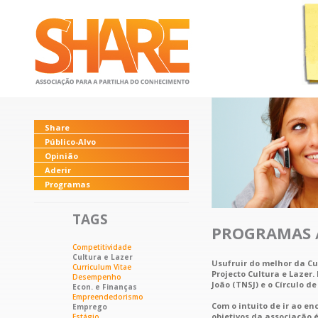
Share
Público-Alvo
Opinião
Aderir
Programas
TAGS
PROGRAMAS 
Competitividade
Cultura e Lazer
Usufruir do melhor da Cul
Curriculum Vitae
Projecto Cultura e Lazer
Desempenho
João (TNSJ) e o Círculo d
Econ. e Finanças
Empreendedorismo
Com o intuito de ir ao e
Emprego
objetivos da associação 
Estágio