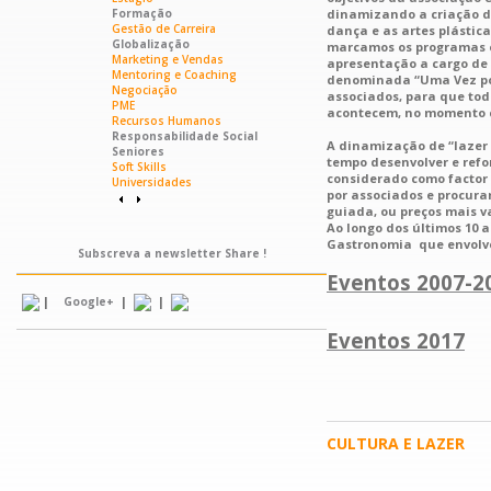
Formação
dinamizando a criação de
Gestão de Carreira
dança e as artes plástic
Globalização
marcamos os programas el
Marketing e Vendas
apresentação a cargo de 
Mentoring e Coaching
denominada “Uma Vez por 
Negociação
associados, para que tod
PME
acontecem, no momento c
Recursos Humanos
Responsabilidade Social
A dinamização de “lazer 
Seniores
tempo desenvolver e refo
Soft Skills
considerado como factor 
Universidades
por associados e procura
guiada, ou preços mais va
Ao longo dos últimos 10 
Gastronomia que envolv
Subscreva a newsletter Share !
Eventos 2007-2
|
|
|
Google+
Eventos 2017
CULTURA E LAZER