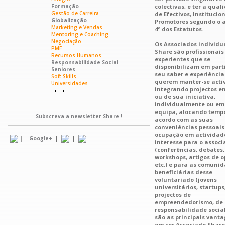
Formação
colectivas, e ter a qual
Gestão de Carreira
de Efectivos, Institucio
Globalização
Promotores segundo o a
Marketing e Vendas
4º dos Estatutos.
Mentoring e Coaching
Negociação
Os Associados individu
PME
Share são profissionais
Recursos Humanos
experientes que se
Responsabilidade Social
disponibilizam em part
Seniores
seu saber e experiência
Soft Skills
querem manter-se acti
Universidades
integrando projectos e
ou de sua iniciativa,
individualmente ou em
equipa, alocando temp
Subscreva a newsletter Share !
acordo com as suas
conveniências pessoais
ocupação em actividad
|
|
|
Google+
interesse para o assoc
(conferências, debates,
workshops, artigos de o
etc.) e para as comuni
beneficiárias desse
voluntariado (jovens
universitários, startups
projectos de
empreendedorismo, de
responsabilidade social,
são as principais vant
em ser Associado Share