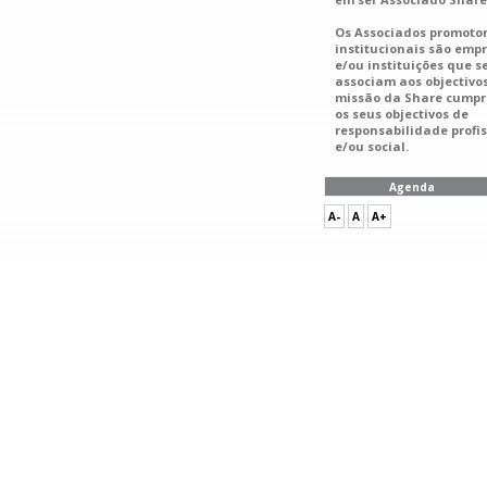
Os Associados promotor
institucionais são emp
e/ou instituições que s
associam aos objectivos
missão da Share cumpr
os seus objectivos de
responsabilidade profi
e/ou social.
Agenda
A-
A
A+