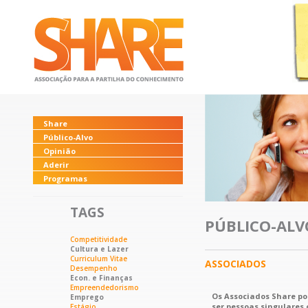
Share
Público-Alvo
Opinião
Aderir
Programas
TAGS
PÚBLICO-ALV
Competitividade
Cultura e Lazer
Curriculum Vitae
ASSOCIADOS
Desempenho
Econ. e Finanças
Empreendedorismo
Os Associados Share p
Emprego
ser pessoas singulares 
Estágio