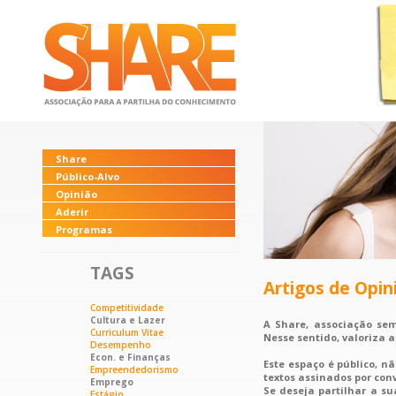
Share
Público-Alvo
Opinião
Aderir
Programas
TAGS
Artigos de Opin
Competitividade
Cultura e Lazer
A Share, associação sem 
Curriculum Vitae
Nesse sentido, valoriza 
Desempenho
Econ. e Finanças
Este espaço é público, n
Empreendedorismo
textos assinados por con
Emprego
Se deseja partilhar a su
Estágio