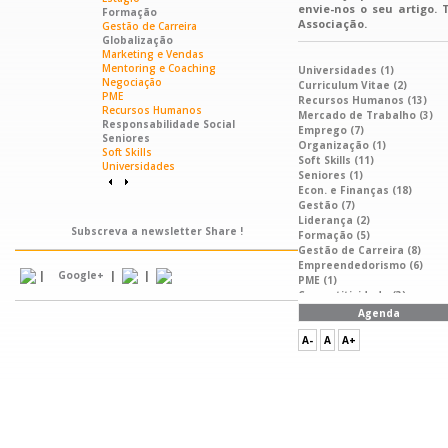
envie-nos o seu artigo.
Formação
Associação.
Gestão de Carreira
Globalização
Marketing e Vendas
Mentoring e Coaching
Universidades (1)
Negociação
Curriculum Vitae (2)
PME
Recursos Humanos (13)
Recursos Humanos
Mercado de Trabalho (3)
Responsabilidade Social
Emprego (7)
Seniores
Organização (1)
Soft Skills
Soft Skills (11)
Universidades
Seniores (1)
Econ. e Finanças (18)
Gestão (7)
Liderança (2)
Subscreva a newsletter Share !
Formação (5)
Gestão de Carreira (8)
Empreendedorismo (6)
|
|
|
Google+
PME (1)
Competitividade (3)
Comunicação (11)
Agenda
Desempenho (1)
Internacionalização (2)
A-
A
A+
Saúde (2)
Responsabilidade Social
(1)
Globalização (1)
Mentoring e Coaching (1)
Ambiente (1)