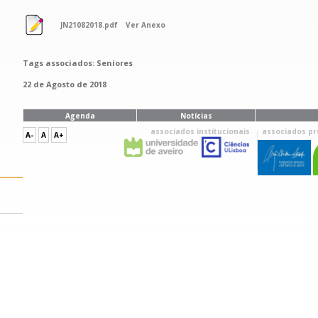
JN21082018.pdf
Ver Anexo
Tags associados: Seniores
22 de Agosto de 2018
Agenda
Notícias
associados institucionais
associados pr
A-
A
A+