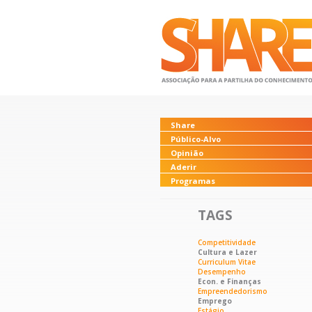
Share
Público-Alvo
Opinião
Aderir
Programas
TAGS
Competitividade
Cultura e Lazer
Curriculum Vitae
Desempenho
Econ. e Finanças
Empreendedorismo
Emprego
Estágio